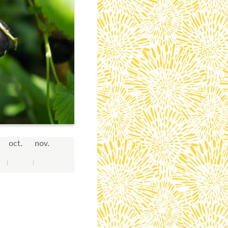
oct.
nov.