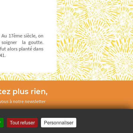
. Au 17ème siècle, on
r soigner la goutte.
 fut alors planté dans
41.
ez plus rien,
ous à notre newsletter
Je m’inscris
r
Tout refuser
Personnaliser