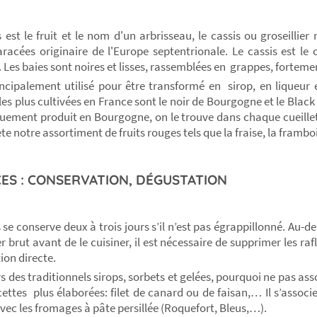
 est le fruit et le nom d'un arbrisseau, le cassis ou groseillier 
aracées originaire de l'Europe septentrionale. Le cassis est le
e. Les baies sont noires et lisses, rassemblées en grappes, fortem
rincipalement utilisé pour être transformé en sirop, en liqueur 
les plus cultivées en France sont le noir de Bourgogne et le Black
uement produit en Bourgogne, on le trouve dans chaque cueille
te notre assortiment de fruits rouges tels que la fraise, la framboi
ES : CONSERVATION, DÉGUSTATION
 se conserve deux à trois jours s’il n’est pas égrappillonné. Au-de
r brut avant de le cuisiner, il est nécessaire de supprimer les ra
ion directe.
 des traditionnels sirops, sorbets et gelées, pourquoi ne pas asso
cettes plus élaborées: filet de canard ou de faisan,… Il s’associ
avec les fromages à pâte persillée (Roquefort, Bleus,…).