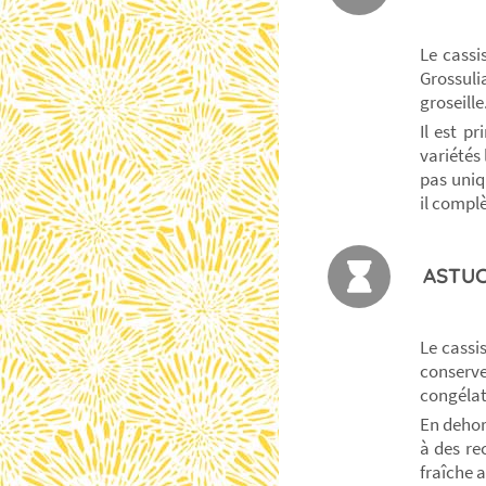
Le cassis
Grossuli
groseill
Il est p
variétés 
pas uniq
il complè
ASTUC
Le cassis
conserve
congélat
En dehors
à des re
fraîche 