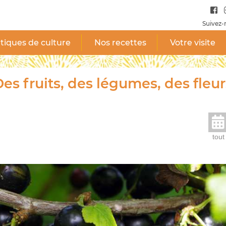
Suivez-
tiques de culture
Nos recettes
Votre visite
es fruits, des légumes, des fleur
tout