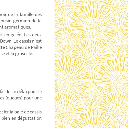
noir de la famille des
 cousin germain de la
ent aromatiques.
et en gelée. Les deux
 Down. Le cassis n'est
tte Chapeau de Paille
se et la groseille.
là, de ce délai pour le
fles (queues) pour une
cier la baie de cassis
e bien en dégustation