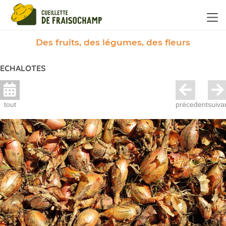
Panneau de gestion des cookies
Des fruits, des légumes, des fleurs
ECHALOTES
tout
précedent
suiva