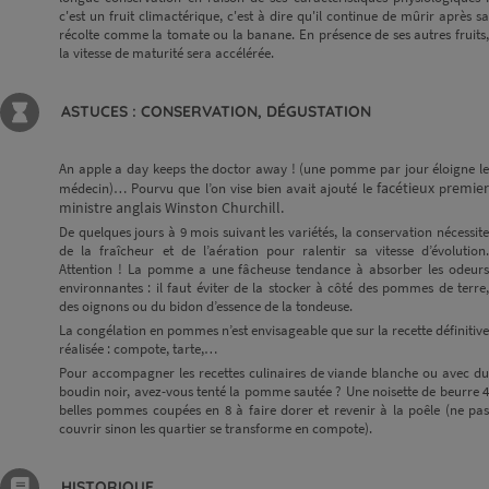
c'est un fruit climactérique, c'est à dire qu'il continue de mûrir après sa
récolte comme la tomate ou la banane. En présence de ses autres fruits,
la vitesse de maturité sera accélérée.
ASTUCES : CONSERVATION, DÉGUSTATION
An apple a day keeps the doctor away ! (une pomme par jour éloigne le
facétieux
remie
médecin)… Pourvu que l’on vise bien avait ajouté le
p
ministre anglais Winston Churchill.
De quelques jours à 9 mois suivant les variétés, la conservation nécessite
de la fraîcheur et de l’aération pour ralentir sa vitesse d’évolution.
Attention ! La pomme a une fâcheuse tendance à absorber les odeurs
environnantes : il faut éviter de la stocker à côté des pommes de terre,
des oignons ou du bidon d’essence de la tondeuse.
La congélation en pommes n’est envisageable que sur la recette définitive
réalisée : compote, tarte,…
Pour accompagner les recettes culinaires de viande blanche ou avec du
boudin noir, avez-vous tenté la pomme sautée ? Une noisette de beurre 4
belles pommes coupées en 8 à faire dorer et revenir à la poêle (ne pas
couvrir sinon les quartier se transforme en compote).
HISTORIQUE