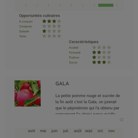
« vieux rose » sur un fond vert pâle
peut être strié ou lavé.
Opportunités culinaires
A croquer
Compote
Salade
Tarte
Caractéristiques
Acidité
Fermeté
Parfum
Sucre
GALA
La petite pomme rouge et sucrée de
la fin août c'est la Gala, on jurerait
que le pépiniériste qui l'a obtenu par
croisement l'a choisi parce qu'elle
ressemble à la pomme de blanche
neige. Cette variété Gala porte aussi
avril
mai
juin
juil.
août
sept.
oct.
nov.
de multiples noms associés à ses