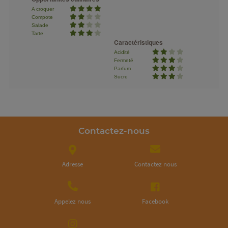
sa mère la golden.
A croquer
Compote
Salade
Tarte
Caractéristiques
Acidité
Fermeté
Parfum
Sucre
Contactez-nous
Adresse
Contactez nous
Appelez nous
Facebook