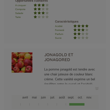
Opportunités culinaires
pour la conservation et le transport en
A croquer
brunissant au moindre sale coup.
Compote
Salade
Tarte
Caractéristiques
Acidité
Fermeté
Parfum
Sucre
JONAGOLD ET
JONAGORED
La pomme jonagold est tendre avec
une chair juteuse de couleur blanc
crème. Cette variété exprime un bel
équilibre entre le sucré et l'acidulé.
Suivant les vergers et le pépiniériste
fournisseur des arbres, la peau de la
avril
mai
juin
juil.
août
sept.
oct.
nov.
jonagold va passer d'un rouge profond
strié sur fond jaune à ce même rouge
lavé tel une aquarelle sur ce même