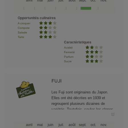
avril
mai
juin
juil.
août
sept.
oct.
nov.
et fine et fondante à maturité. Elle se
cueille fin septembre et se conserve
entre 3 et 4 mois, elle se mange au
Opportunités culinaires
couteau. La falstaff est originaire de
A croquer
Grande Bretagne.
Compote
Salade
Tarte
Caractéristiques
Acidité
Fermeté
Parfum
Sucre
FUJI
Les Fuji sont originaires du Japon.
Elles ont été décrites en 1939 et
regroupent plusieurs dizaines de
variétés. Toutefois, seules les clones
de Fuji sucrés et sans acidité ont été
diffusés à travers le monde.
avril
mai
juin
juil.
août
sept.
oct.
nov.
Traditionnellement leur couleur