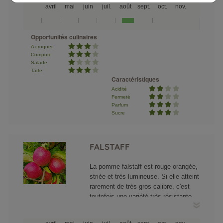
avril
mai
juin
juil.
août
sept.
oct.
nov.
apprécie apporte une note de
fraîcheur. Cette variété de pomme
c'est un plaisir estival, la conserver
Opportunités culinaires
ne présente pas d'intérêt quand arrive
A croquer
déjà tous les grands crus traditionnels
Compote
parmi lesquels il faut choisir (Elstar,
Salade
Gala, Reine des reinettes, Cox).
Tarte
Caractéristiques
Acidité
Fermeté
Parfum
Sucre
FALSTAFF
La pomme falstaff est rouge-orangée,
striée et très lumineuse. Si elle atteint
rarement de très gros calibre, c'est
toutefois une variété très résistante
aux gelées de printemps. Elle est
croquante et juteuse, acidulée, sucrée