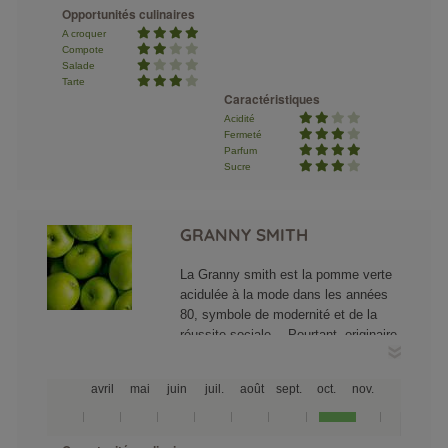
Opportunités culinaires
Cette Goldrush reste ferme après
A croquer
conservation. Ne pas déguster avant
Compote
le mois de janvier.
Salade
Tarte
Caractéristiques
Acidité
Fermeté
Parfum
Sucre
GRANNY SMITH
La Granny smith est la pomme verte
acidulée à la mode dans les années
80, symbole de modernité et de la
réussite sociale… Pourtant, originaire
d’Australie en 1868, rien ne la
prédisposait à cette notoriété : jamais
avril
mai
juin
juil.
août
sept.
oct.
nov.
cueillie mure (il faudrait 220 jours
entre la floraison et la récolte), la
Granny smith pâtit de cette faiblesse