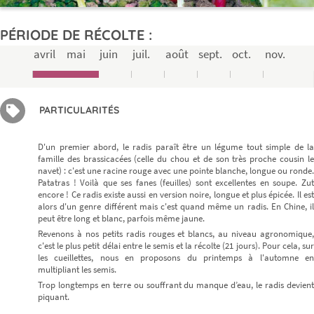
PÉRIODE DE RÉCOLTE :
avril
mai
juin
juil.
août
sept.
oct.
nov.
PARTICULARITÉS
D'un premier abord, le radis paraît être un légume tout simple de la
famille des brassicacées (celle du chou et de son très proche cousin le
navet) : c'est une racine rouge avec une pointe blanche, longue ou ronde.
Patatras ! Voilà que ses fanes (feuilles) sont excellentes en soupe. Zut
encore ! Ce radis existe aussi en version noire, longue et plus épicée. Il est
alors d'un genre différent mais c'est quand même un radis. En Chine, il
peut être long et blanc, parfois même jaune.
Revenons à nos petits radis rouges et blancs, au niveau agronomique,
c'est le plus petit délai entre le semis et la récolte (21 jours). Pour cela, sur
les cueillettes, nous en proposons du printemps à l'automne en
multipliant les semis.
Trop longtemps en terre ou souffrant du manque d’eau, le radis devient
piquant.