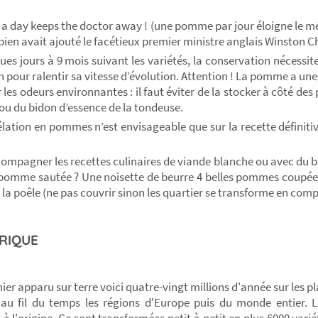
 a day keeps the doctor away ! (une pomme par jour éloigne le
 bien avait ajouté le
facétieux
p
remier ministre anglais Winston Ch
ues jours à 9 mois suivant les variétés, la conservation nécessite
on pour ralentir sa vitesse d’évolution. Attention ! La pomme a u
 les odeurs environnantes : il faut éviter de la stocker à côté de
ou du bidon d’essence de la tondeuse.
lation en pommes n’est envisageable que sur la recette définitiv
ompagner les recettes culinaires de viande blanche ou avec du b
 pomme sautée ? Une noisette de beurre 4 belles pommes coupées 
à la poêle (ne pas couvrir sinon les quartier se transforme en com
RIQUE
r apparu sur terre voici quatre-vingt millions d'année sur les pla
au fil du temps les régions d'Europe puis du monde entier. L