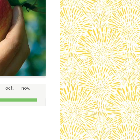
oct.
nov.