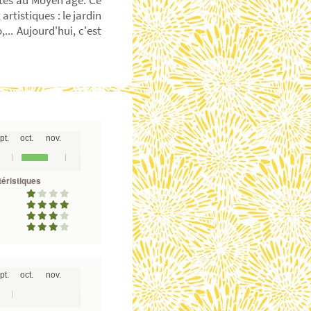
iétés au Moyen âge. Ce
artistiques : le jardin
... Aujourd'hui, c'est
pt.
oct.
nov.
éristiques
é
pt.
oct.
nov.