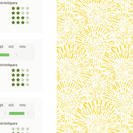
éristiques
é
pt.
oct.
nov.
éristiques
é
pt.
oct.
nov.
éristiques