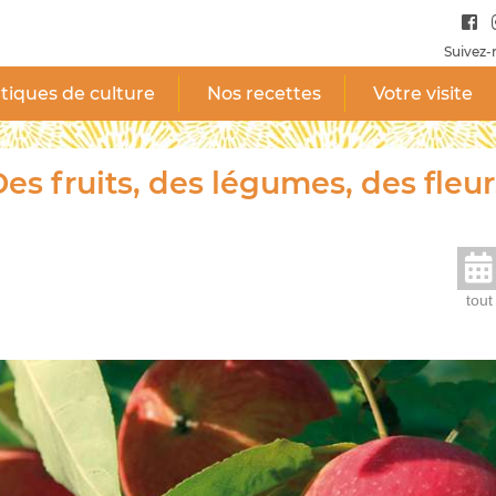
Suivez-
tiques de culture
Nos recettes
Votre visite
es fruits, des légumes, des fleur
tout