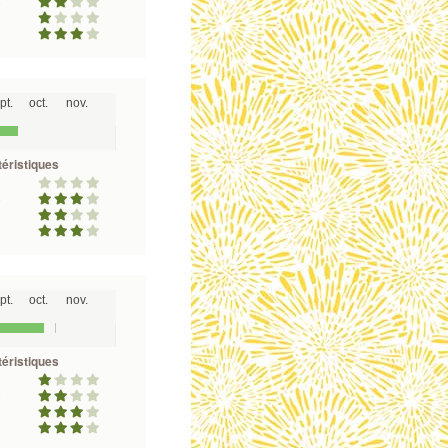
é
pt.
oct.
nov.
éristiques
é
pt.
oct.
nov.
éristiques
é