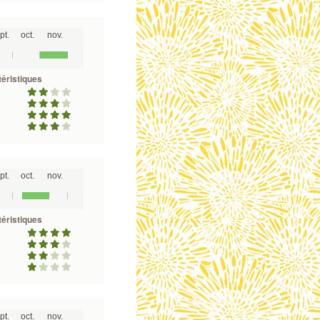
pt.
oct.
nov.
éristiques
é
pt.
oct.
nov.
éristiques
é
pt.
oct.
nov.