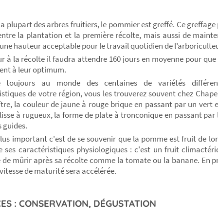
 plupart des arbres fruitiers, le pommier est greffé. Ce greffage
 entre la plantation et la première récolte, mais aussi de mainte
 une hauteur acceptable pour le travail quotidien de l’arboriculteu
eur à la récolte il faudra attendre 160 jours en moyenne pour que
ent à leur optimum.
te toujours au monde des centaines de variétés différen
istiques de votre région, vous les trouverez souvent chez Chapea
tre, la couleur de jaune à rouge brique en passant par un vert ex
lisse à rugueux, la forme de plate à tronconique en passant par l
s guides.
plus important c'est de se souvenir que la pomme est fruit de l
e ses caractéristiques physiologiques : c'est un fruit climactériq
 de mûrir après sa récolte comme la tomate ou la banane. En p
a vitesse de maturité sera accélérée.
ES : CONSERVATION, DÉGUSTATION