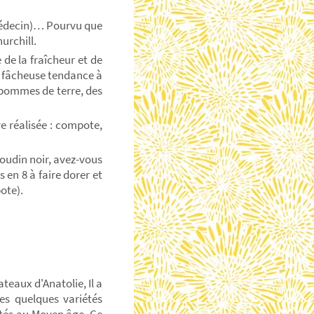
 médecin)… Pourvu que
urchill.
 de la fraîcheur et de
ne fâcheuse tendance à
s pommes de terre, des
e réalisée : compote,
oudin noir, avez-vous
en 8 à faire dorer et
pote).
teaux d'Anatolie, Il a
es quelques variétés