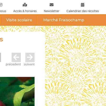
nous
Accès & horaires
Newsletter
Calendrier des récoltes
Visite scolaire
Marché Fraisochamp
s
précedent
suivant