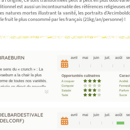
s à l'origine, Ce sont transformées petit à petit en plus 6000 var
ditionnel est aussi un incontournable des références religieuses et 
es natures mortes illustrant la vanité, les portraits d'Arcimboldo,
 le fruit le plus consommé par les français (21kg/an/personne) !
BRAEBURN
avril
mai
juin
juil.
août
se
e sens du « crunch » : La
raeburn a la chair la plus
Opportunités culinaires
Caract
erme de toutes nos variétés.
A croquer
Acidité
Compote
Fermet
rrivée en direct de nouvelle
Salade
Parfum
élande à la fin des années
Tarte
Sucre
0, cette variété avait
ourtant été retrouvée dans
es collections variétales au
DELBARDESTIVALE
avril
mai
juin
juil.
août
se
ays Bas par les
(DELCORF)
rboriculteurs des antipodes.
ardive et plus sucrée