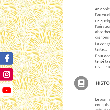
An apple
l’on vise
De quelq
l’aérati
absorber
oignons 
La congé
tarte,…
Pour acc
tenté la
revenir 
HISTO
Le pommie
conquis 