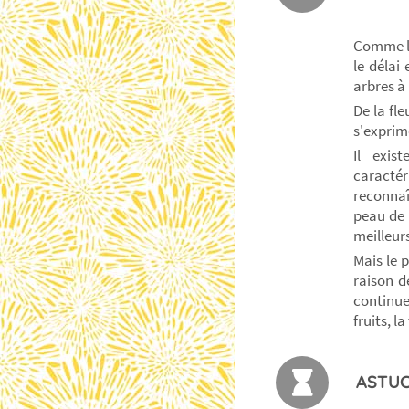
Comme la
le délai
arbres à
De la fl
s'exprim
Il exis
caractér
reconnaî
peau de 
meilleur
Mais le 
raison d
continue
fruits, l
ASTUC