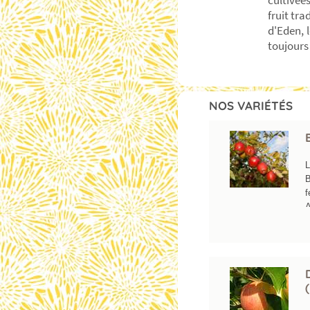
cultivée
fruit tra
d'Eden, l
toujours
NOS VARIÉTÉS
L
B
f
A
Z
8
p
l
P
a
T